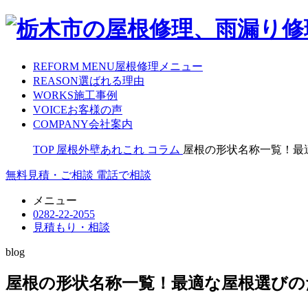
REFORM MENU
屋根修理メニュー
REASON
選ばれる理由
WORKS
施工事例
VOICE
お客様の声
COMPANY
会社案内
TOP
屋根外壁あれこれ
コラム
屋根の形状名称一覧！最
無料見積・ご相談
電話で相談
メニュー
0282-22-2055
見積もり・相談
blog
屋根の形状名称一覧！最適な屋根選びの