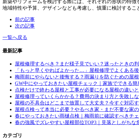
新築やリフォームを検討する際には、それぞれの形状の特徴
地域特性や予算、デザインなども考慮し、慎重に検討するこ
前の記事
次の記事
一覧へ戻る
最新記事
屋根修理するべき？まだ様子見でいい？迷ったときの判
「もっと早くやればよかった…」屋根修理でよくある後悔
梅雨前にやらないと後悔する？雨漏りを防ぐための屋根
GW中にやっておきたい屋根チェック｜家族でできる簡
点検だけで終わる屋根と工事が必要になる屋根の違いと
屋根修理っていくらかかる？費用の決まり方と失敗しな
屋根の不具合はどこまで放置して大丈夫？今すぐ対応す
屋根点検って本当に必要？やるべき家・まだ不要な家の
春にやっておきたい雨樋点検｜梅雨前に確認すべきチェ
春の強風でズレやすい屋根部位TOP3｜見落としがちな
カテゴリ