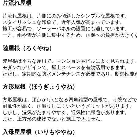
片流れ屋根
片流れ屋根は、片側にのみ傾斜したシンプルな屋根です。
スタイリッシュな印象で、近年人気が高まっています。
施工が容易で、ソーラーパネルの設置にも適しています。
一方、雨や雪が片側に集中するため、雨樋への負担が大きく
陸屋根（ろくやね）
陸屋根は平らな屋根で、マンションやビルによく見られます
モダンなデザインで、屋上スペースを有効活用できます。
ただし、定期的な防水メンテナンスが必要であり、断熱性能
方形屋根（ほうぎょうやね）
方形屋根は、頂点が1点となる四角錐型の屋根で、寺院など
耐風性が高く、雨漏りしにくいというメリットがあります。
しかし、湿気がたまりやすく、通気性に課題があります。
また、正方形の建物でないと施工できません。
入母屋屋根（いりもややね）