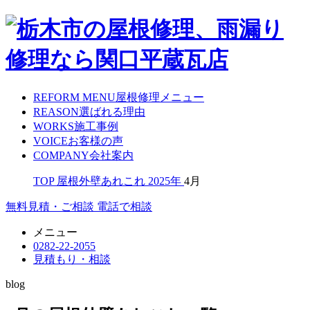
REFORM MENU
屋根修理メニュー
REASON
選ばれる理由
WORKS
施工事例
VOICE
お客様の声
COMPANY
会社案内
TOP
屋根外壁あれこれ
2025年
4月
無料見積・ご相談
電話で相談
メニュー
0282-22-2055
見積もり・相談
blog