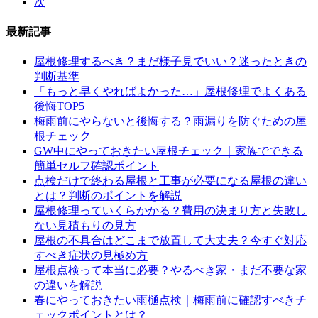
次
最新記事
屋根修理するべき？まだ様子見でいい？迷ったときの
判断基準
「もっと早くやればよかった…」屋根修理でよくある
後悔TOP5
梅雨前にやらないと後悔する？雨漏りを防ぐための屋
根チェック
GW中にやっておきたい屋根チェック｜家族でできる
簡単セルフ確認ポイント
点検だけで終わる屋根と工事が必要になる屋根の違い
とは？判断のポイントを解説
屋根修理っていくらかかる？費用の決まり方と失敗し
ない見積もりの見方
屋根の不具合はどこまで放置して大丈夫？今すぐ対応
すべき症状の見極め方
屋根点検って本当に必要？やるべき家・まだ不要な家
の違いを解説
春にやっておきたい雨樋点検｜梅雨前に確認すべきチ
ェックポイントとは？