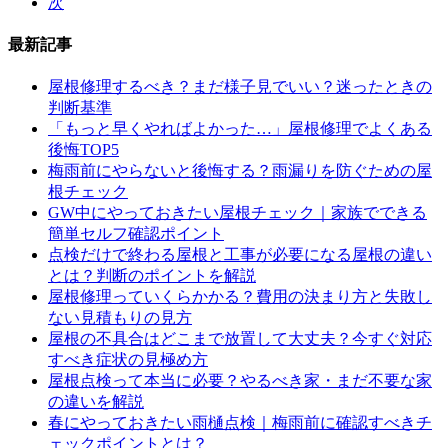
次
最新記事
屋根修理するべき？まだ様子見でいい？迷ったときの
判断基準
「もっと早くやればよかった…」屋根修理でよくある
後悔TOP5
梅雨前にやらないと後悔する？雨漏りを防ぐための屋
根チェック
GW中にやっておきたい屋根チェック｜家族でできる
簡単セルフ確認ポイント
点検だけで終わる屋根と工事が必要になる屋根の違い
とは？判断のポイントを解説
屋根修理っていくらかかる？費用の決まり方と失敗し
ない見積もりの見方
屋根の不具合はどこまで放置して大丈夫？今すぐ対応
すべき症状の見極め方
屋根点検って本当に必要？やるべき家・まだ不要な家
の違いを解説
春にやっておきたい雨樋点検｜梅雨前に確認すべきチ
ェックポイントとは？