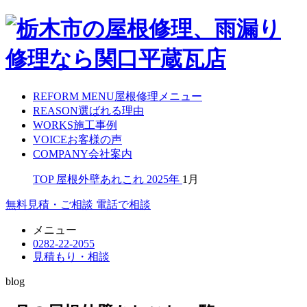
REFORM MENU
屋根修理メニュー
REASON
選ばれる理由
WORKS
施工事例
VOICE
お客様の声
COMPANY
会社案内
TOP
屋根外壁あれこれ
2025年
1月
無料見積・ご相談
電話で相談
メニュー
0282-22-2055
見積もり・相談
blog