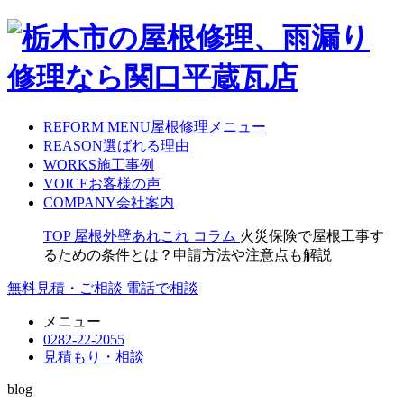
REFORM MENU
屋根修理メニュー
REASON
選ばれる理由
WORKS
施工事例
VOICE
お客様の声
COMPANY
会社案内
TOP
屋根外壁あれこれ
コラム
火災保険で屋根工事す
るための条件とは？申請方法や注意点も解説
無料見積・ご相談
電話で相談
メニュー
0282-22-2055
見積もり・相談
blog