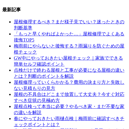
最新記事
屋根修理するべき？まだ様子見でいい？迷ったときの
判断基準
「もっと早くやればよかった…」屋根修理でよくある
後悔TOP5
梅雨前にやらないと後悔する？雨漏りを防ぐための屋
根チェック
GW中にやっておきたい屋根チェック｜家族でできる
簡単セルフ確認ポイント
点検だけで終わる屋根と工事が必要になる屋根の違い
とは？判断のポイントを解説
屋根修理っていくらかかる？費用の決まり方と失敗し
ない見積もりの見方
屋根の不具合はどこまで放置して大丈夫？今すぐ対応
すべき症状の見極め方
屋根点検って本当に必要？やるべき家・まだ不要な家
の違いを解説
春にやっておきたい雨樋点検｜梅雨前に確認すべきチ
ェックポイントとは？