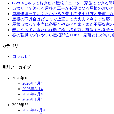
GW中にやっておきたい屋根チェック｜家族でできる簡
点検だけで終わる屋根と工事が必要になる屋根の違いと
屋根修理っていくらかかる？費用の決まり方と失敗しな
屋根の不具合はどこまで放置して大丈夫？今すぐ対応す
屋根点検って本当に必要？やるべき家・まだ不要な家の
春にやっておきたい雨樋点検｜梅雨前に確認すべきチェ
春の強風でズレやすい屋根部位TOP3｜見落としがちな
カテゴリ
コラム
134
月別アーカイブ
2026年
16
2026年4月
4
2026年3月
4
2026年2月
4
2026年1月
4
2025年
53
2025年12月
4