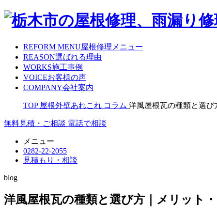
REFORM MENU
屋根修理メニュー
REASON
選ばれる理由
WORKS
施工事例
VOICE
お客様の声
COMPANY
会社案内
TOP
屋根外壁あれこれ
コラム
洋風屋根瓦の種類と選び
無料見積・ご相談
電話で相談
メニュー
0282-22-2055
見積もり・相談
blog
洋風屋根瓦の種類と選び方｜メリット