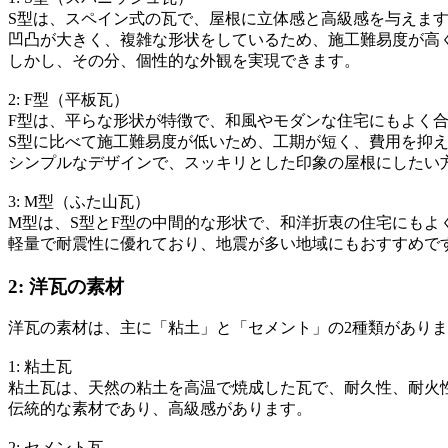
S型は、スペイン式の瓦で、屋根に立体感と高級感を与えま
凹凸が大きく、複雑な形状をしているため、施工難易度が高
しかし、その分、個性的な外観を実現できます。
2: F型（平板瓦）
F型は、平らな形状が特徴で、和風やモダンな住宅にもよく
S型に比べて施工難易度が低いため、工期が短く、費用を抑
シンプルなデザインで、スッキリとした印象の屋根にしたい
3: M型（ふた山瓦）
M型は、S型とF型の中間的な形状で、和洋折衷の住宅にもよ
軽量で耐震性に優れており、地震が多い地域にもおすすめで
2: 洋瓦の素材
洋瓦の素材は、主に「粘土」と「セメント」の2種類があり
1: 粘土瓦
粘土瓦は、天然の粘土を高温で焼成した瓦で、耐久性、耐火
伝統的な素材であり、高級感があります。
2: セメント瓦