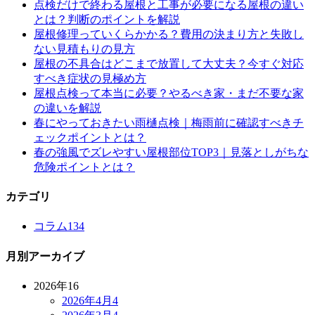
点検だけで終わる屋根と工事が必要になる屋根の違い
とは？判断のポイントを解説
屋根修理っていくらかかる？費用の決まり方と失敗し
ない見積もりの見方
屋根の不具合はどこまで放置して大丈夫？今すぐ対応
すべき症状の見極め方
屋根点検って本当に必要？やるべき家・まだ不要な家
の違いを解説
春にやっておきたい雨樋点検｜梅雨前に確認すべきチ
ェックポイントとは？
春の強風でズレやすい屋根部位TOP3｜見落としがちな
危険ポイントとは？
カテゴリ
コラム
134
月別アーカイブ
2026年
16
2026年4月
4