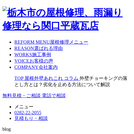
REFORM MENU
屋根修理メニュー
REASON
選ばれる理由
WORKS
施工事例
VOICE
お客様の声
COMPANY
会社案内
TOP
屋根外壁あれこれ
コラム
外壁チョーキングの落
とし方とは？劣化を止める方法について解説
無料見積・ご相談
電話で相談
メニュー
0282-22-2055
見積もり・相談
blog