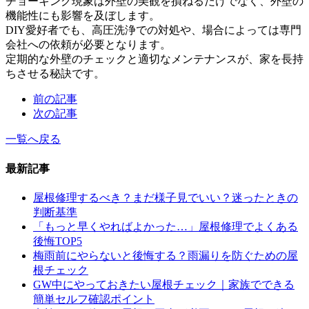
チョーキング現象は外壁の美観を損ねるだけでなく、外壁の
機能性にも影響を及ぼします。
DIY愛好者でも、高圧洗浄での対処や、場合によっては専門
会社への依頼が必要となります。
定期的な外壁のチェックと適切なメンテナンスが、家を長持
ちさせる秘訣です。
前の記事
次の記事
一覧へ戻る
最新記事
屋根修理するべき？まだ様子見でいい？迷ったときの
判断基準
「もっと早くやればよかった…」屋根修理でよくある
後悔TOP5
梅雨前にやらないと後悔する？雨漏りを防ぐための屋
根チェック
GW中にやっておきたい屋根チェック｜家族でできる
簡単セルフ確認ポイント