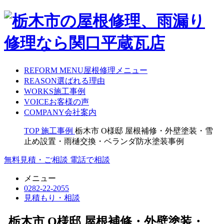
REFORM MENU
屋根修理メニュー
REASON
選ばれる理由
WORKS
施工事例
VOICE
お客様の声
COMPANY
会社案内
TOP
施工事例
栃木市 O様邸 屋根補修・外壁塗装・雪
止め設置・雨樋交換・ベランダ防水塗装事例
無料見積・ご相談
電話で相談
メニュー
0282-22-2055
見積もり・相談
栃木市 O様邸 屋根補修・外壁塗装・