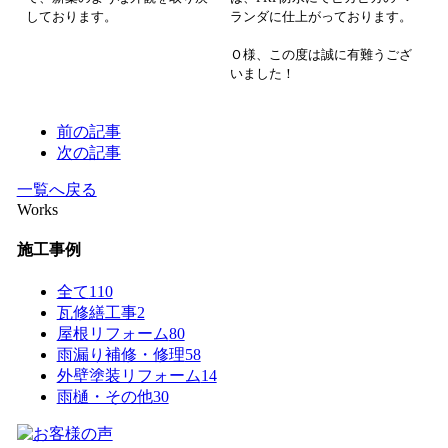
しております。
ランダに仕上がっております。
Ｏ様、この度は誠に有難うござ
いました！
前の記事
次の記事
一覧へ戻る
Works
施工事例
全て
110
瓦修繕工事
2
屋根リフォーム
80
雨漏り補修・修理
58
外壁塗装リフォーム
14
雨樋・その他
30