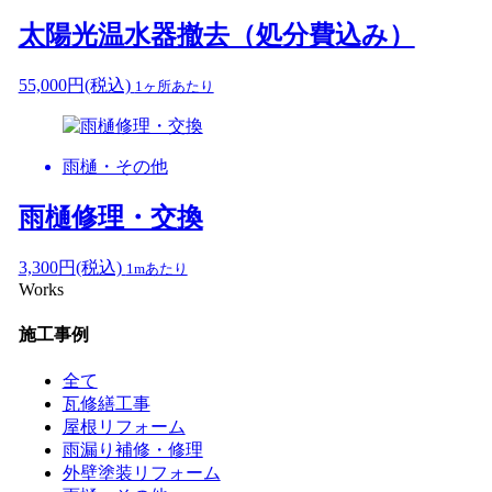
太陽光温水器撤去（処分費込み）
55,000
円
(税込)
1ヶ所あたり
雨樋・その他
雨樋修理・交換
3,300
円
(税込)
1mあたり
Works
施工事例
全て
瓦修繕工事
屋根リフォーム
雨漏り補修・修理
外壁塗装リフォーム