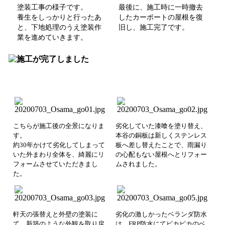
塗装工事の様子です。
最後に、施工時に一時撤去
養生をしっかりと行ったあ
したカーポートの屋根を復
と、
下地処理のうえ
塗装作
旧し、施工完了です。
業を進めていきます。
こちらが施工後の全景になりま
劣化していた漆喰を塗り替え、
す。
本谷の銅板は新しくステンレス
約30年かけて劣化してしまって
板へ差し替えたことで、雨漏り
いた外まわり全体を、綺麗にリ
の心配もない屋根へとリフォー
フォームさせていただきまし
ムされました。
た。
軒天の張替えと外壁の塗装に
劣化の激しかったベランダ防水
て、新築のような外観を取り戻
は、FRP防水にてピカピカのベ