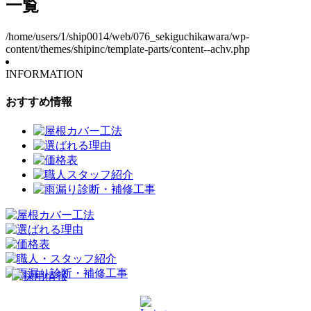
一覧
/home/users/1/ship0014/web/076_sekiguchikawara/wp-
content/themes/shipinc/template-parts/content--achv.php
INFORMATION
おすすめ情報